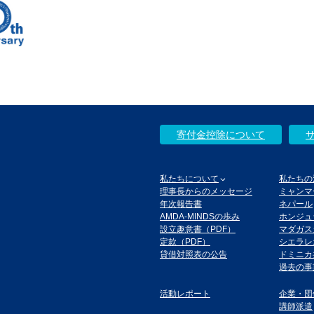
寄付金控除について
私たちについて
私たちの
理事長からのメッセージ
ミャンマ
年次報告書
ネパール
AMDA-MINDSの歩み
ホンジュ
設立趣意書（PDF）
マダガス
定款（PDF）
シエラレ
貸借対照表の公告
ドミニカ
過去の事
活動レポート
企業・団
講師派遣