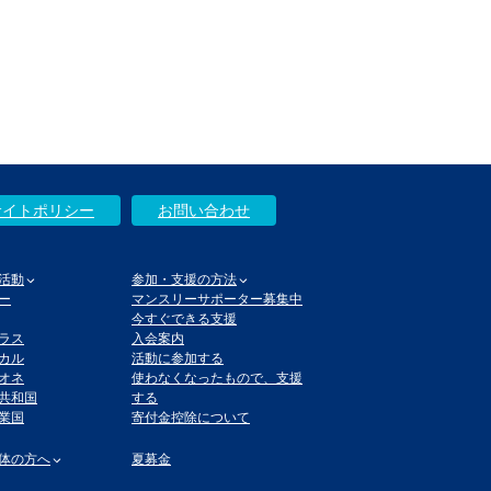
サイトポリシー
お問い合わせ
活動
参加・支援の方法
ー
マンスリーサポーター募集中
今すぐできる支援
ラス
入会案内
カル
活動に参加する
オネ
使わなくなったもので、支援
共和国
する
業国
寄付金控除について
体の方へ
夏募金