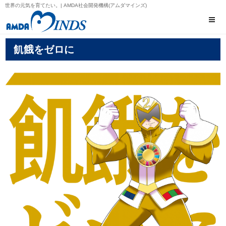
世界の元気を育てたい。| AMDA社会開発機構(アムダマインズ)
飢餓をゼロに