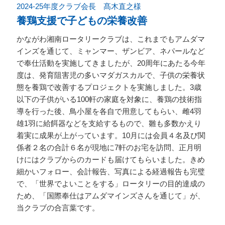
2024-25年度クラブ会長 髙木直之様
養鶏支援で子どもの栄養改善
かながわ湘南ロータリークラブは、これまでもアムダマ
インズを通じて、ミャンマー、ザンビア、ネパールなど
で奉仕活動を実施してきましたが、20周年にあたる今年
度は、発育阻害児の多いマダガスカルで、子供の栄養状
態を養鶏で改善するプロジェクトを実施しました。3歳
以下の子供がいる100軒の家庭を対象に、養鶏の技術指
導を行った後、鳥小屋を各自で用意してもらい、雌4羽
雄1羽に給餌器などを支給するもので、雛も多数かえり
着実に成果が上がっています。10月には会員４名及び関
係者２名の合計６名が現地に7軒のお宅を訪問、正月明
けにはクラブからのカードも届けてもらいました。きめ
細かいフォロー、会計報告、写真による経過報告も完璧
で、「世界でよいことをする」ロータリーの目的達成の
ため、「国際奉仕はアムダマインズさんを通じて」が、
当クラブの合言葉です。