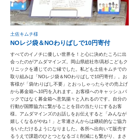
土佐キムチ様
NOレジ袋＆NOわりばしで10円寄付
すべてのイノチに優しい世界を！と心に決めたころに出
会ったのがアムダマインズ。岡山県総社市/高杉こどもク
リニックを通じてのご縁でした。私ども土佐キムチでの
取り組みは「NOレジ袋＆NOわりばしで10円寄付」。お
客様が「袋/わりばし不要」とおっしゃったらその売上げ
から募金箱へ10円を入れます。お客様へのキャッシュバ
ックではなく募金箱へ意気揚々と入れるのです。自分の
行動が国際協力に繋がることを目の当たりにするお客
様。アムダマインズのお話しをお伝えすると「みんなが
嬉しくなるがやね！」と常連さんからは継続的なご協力
をいただけるようになりました。各所へ出向いて販売す
るうえで課題のひとつとなるゴミ削減にも繋がり、まさ