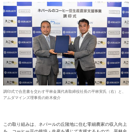
調印式で合意書を交わす平林金属代表取締役社長の平林実氏（右）と、
アムダマインズ理事長の鈴木俊介
この取り組みは、ネパールの丘陵地に住む零細農家の収入向上
を、コーヒー豆の栽培・生産を通じて支援するもので、平林金