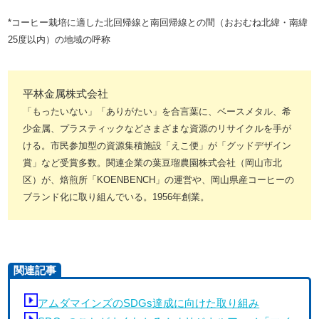
*コーヒー栽培に適した北回帰線と南回帰線との間（おおむね北緯・南緯
25度以内）の地域の呼称
平林金属株式会社
「もったいない」「ありがたい」を合言葉に、ベースメタル、希
少金属、プラスティックなどさまざまな資源のリサイクルを手が
ける。市民参加型の資源集積施設「えこ便」が「グッドデザイン
賞」など受賞多数。関連企業の葉豆瑠農園株式会社（岡山市北
区）が、焙煎所「KOENBENCH」の運営や、岡山県産コーヒーの
ブランド化に取り組んでいる。1956年創業。
関連記事
アムダマインズのSDGs達成に向けた取り組み