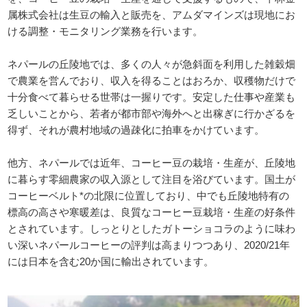
属株式会社は生豆の輸入と販売を、アムダマインズは現地にお
ける調整・モニタリング業務を行います。
ネパールの丘陵地では、多くの人々が急斜面を利用した雑穀畑
で農業を営んでおり、収入を得ることはおろか、収穫物だけで
十分食べて暮らせる世帯は一握りです。安定した仕事や産業も
乏しいことから、若者が都市部や海外へと出稼ぎに行かざるを
得ず、それが農村地域の過疎化に拍車をかけています。
他方、ネパールでは近年、コーヒー豆の栽培・生産が、丘陵地
に暮らす零細農家の収入源として注目を浴びています。国土が
コーヒーベルト*の北限に位置しており、中でも丘陵地特有の
標高の高さや寒暖差は、良質なコーヒー豆栽培・生産の好条件
とされています。しっとりとしたガトーショコラのように味わ
い深いネパールコーヒーの評判は高まりつつあり、2020/21年
には日本を含む20か国に輸出されています。