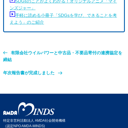
SDGsのことがよくわかる！オリジナルアニメ「マイ
ンズジャー」
手軽に読める小冊子「SDGsを学び、できることを考
えよう」のご紹介
有限会社ウイルパワーと中古品・不要品寄付の連携協定を
締結
年次報告書が完成しました
特定非営利活動法人 AMDA社会開発機構
（認定NPO AMDA-MINDS)