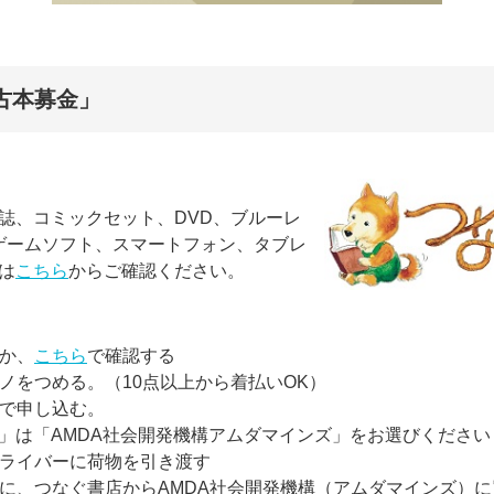
古本募金」
誌、コミックセット、DVD、ブルーレ
ゲームソフト、スマートフォン、タブレ
は
こちら
からご確認ください。
ムか、
こちら
で確認する
モノをつめる。（10点以上から着払いOK）
で申し込む。
」は「AMDA社会開発機構アムダマインズ」をお選びください
荷ドライバーに荷物を引き渡す
翌月に、つなぐ書店からAMDA社会開発機構（アムダマインズ）