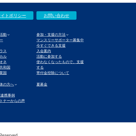
サイトポリシー
お問い合わせ
活動
参加・支援の方法
ー
マンスリーサポーター募集中
今すぐできる支援
ラス
入会案内
カル
活動に参加する
オネ
使わなくなったもので、支援
共和国
する
業国
寄付金控除について
体の方へ
夏募金
体連携事例
トナーからの声
 Reserved.