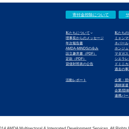
寄付金控除について
私たちについて
私たちの
理事長からのメッセージ
ミャンマ
年次報告書
ネパール
AMDA-MINDSの歩み
ホンジュ
設立趣意書（PDF）
マダガス
定款（PDF）
シエラレ
貸借対照表の公告
ドミニカ
過去の事
活動レポート
企業・団
講師派遣
企業/団
連携パー
14 AMDA Multisectoral & Integrated Development Services. All Rights