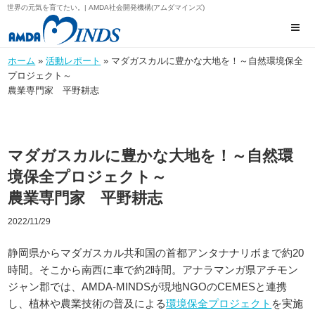
世界の元気を育てたい。| AMDA社会開発機構(アムダマインズ)
ホーム
»
活動レポート
» マダガスカルに豊かな大地を！～自然環境保全
プロジェクト～
農業専門家 平野耕志
マダガスカルに豊かな大地を！～自然環
境保全プロジェクト～
農業専門家 平野耕志
2022/11/29
静岡県からマダガスカル共和国の首都アンタナナリボまで約20
時間。そこから南西に車で約2時間。アナラマンガ県アチモン
ジャン郡では、AMDA-MINDSが現地NGOのCEMESと連携
し、植林や農業技術の普及による
環境保全プロジェクト
を実施