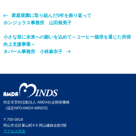
家庭菜園に取り組んだ5年を振り返って
ホンジュラス事務所 山田留美子
小さな苗に未来への願いを込めて～コーヒー栽培を通じた所得
向上支援事業～
ネパール事務所 小林麻衣子
特定非営利活動法人 AMDA社会開発機構
（認定NPO AMDA-MINDS)
〒700-0818
岡山市北区蕃山町4-5 岡山繊維会館3階
アクセス方法