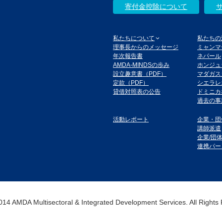
寄付金控除について
私たちについて
私たちの
理事長からのメッセージ
ミャンマ
年次報告書
ネパール
AMDA-MINDSの歩み
ホンジュ
設立趣意書（PDF）
マダガス
定款（PDF）
シエラレ
貸借対照表の公告
ドミニカ
過去の事
活動レポート
企業・団
講師派遣
企業/団
連携パー
14 AMDA Multisectoral & Integrated Development Services. All Rights