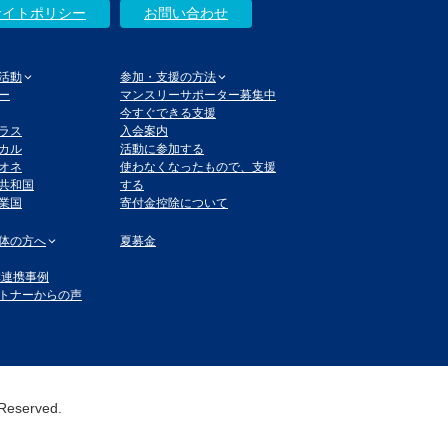
サイトポリシー
お問い合わせ
活動
参加・支援の方法
ー
マンスリーサポーター募集中
今すぐできる支援
ラス
入会案内
カル
活動に参加する
オネ
使わなくなったもので、支援
共和国
する
業国
寄付金控除について
体の方へ
夏募金
体連携事例
トナーからの声
 Reserved.