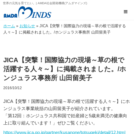
世界の元気を育てたい。| AMDA社会開発機構(アムダマインズ)
ホーム
»
お知らせ
» JICA【突撃！国際協力の現場～草の根で活躍する
人々～】に掲載されました。/ホンジュラス事務所 山田留美子
JICA【突撃！国際協力の現場～草の根で
活躍する人々～】に掲載されました。/ホ
ンジュラス事務所 山田留美子
2016/10/12
JICA【突撃！国際協力の現場～草の根で活躍する人々～】にホ
ンジュラス事業統括の山田留美子が紹介されています。
「第12回：ホンジュラス共和国で妊産婦と5歳未満児の健康向
上に取り組んでいます！」ぜひご覧ください。
h
ttps://www.jica.go.jp/partner/kusa
none/totsugeki/det
ail/12.html