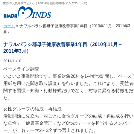
世界の元気を育てたい。| AMDA社会開発機構(アムダマインズ)
ホーム
» ナワルパラシ郡母子健康改善事業1年目（2010年11月－2011年3
月）
ナワルパラシ郡母子健康改善事業1年目（2010年11月－
2011年3月）
2011/11/10
ベースライン調査
いよいよ事業開始です。事業対象20村を1村ずつ訪問し、ベース
用紙を用いた聞き取り調査）を行いました。これにより、受益者
関する習慣・知識・行動様式だけでなく、村毎に異なる特徴を把
た。
女性グループの結成・再結成
活動開始に先立ち、村ごとに女性グループの結成・再結成を行い
な母性」「健康基金管理」など8つのテーマを担当するメンバー
ー）が、各テーマ2～3名ずつ選出されました。