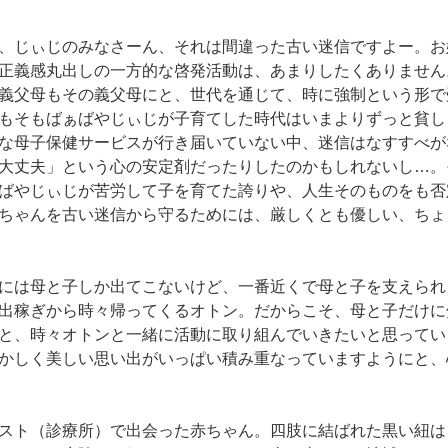
、じぃじのみなさーん、それは間違った古い迷信ですよー。お
正義感丸出しの一方的な啓発活動は、あまりしたくありません
義父母もその義父母にと、世代を通じて、時に強制という形で
もそもばぁばやじぃじが子育てした時代はいまよりずっと貧し
な母子保健サービスが行き届いていない中、迷信はなすすべが
大丈夫」という心の安定剤だったりしたのかもしれないし…。
ばやじぃじが苦労して子を育てた誇りや、人生そのものをも否
ちゃんを古い迷信から守るためには、厳しくとも優しい、ちょ
には母と子しか出てこないけど、一番近くで母と子を支えられ
出稼ぎから時々帰ってくるオトン。だからこそ、母と子だけに
と、時々オトンと一緒に活動に取り組んでいきたいと思ってい
かしく美しい思い出がいっぱい積み重なっていますようにと、
スト（診療所）で出会った赤ちゃん。四肢に結ばれた黒い紐は