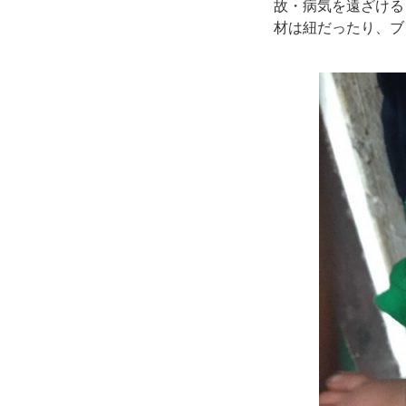
故・病気を遠ざける
材は紐だったり、ブ