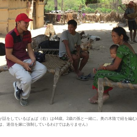
が話をしているばぁば（右）は44歳。2歳の孫と一緒に。奥の木陰で紐を編む
は、迷信を嫁に強制しているわけではありません）