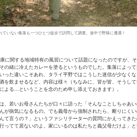
れていない集落も一つひとつ徒歩で訪問して調査。途中で野猿に遭遇！
健康に関する地域特有の風習について話題になったのですが、
その緒に冷えたカレーを塗るというものでした。集落によって
いった違いこそあれ、タライ平野ではこうした迷信が少なくな
酒を飲ませるなど、内容は様々（ちなみに、皆が皆、そうして
による…ということを念のため申し添えておきます）。
は、若いお母さんたちが口々に語った「そんなことしちゃあい
んが病気になるもの。でも義母から強制されたら、断りにくい
んて言うの？」というファシリテーターの質問にかえってきた
行ってて居ないのよ。家にいるのは私たちと義父母だけよ」と