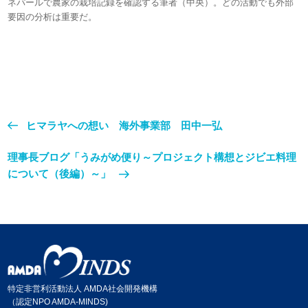
ネパールで農家の栽培記録を確認する筆者（中央）。どの活動でも外部
要因の分析は重要だ。
ヒマラヤへの想い 海外事業部 田中一弘
理事長ブログ「うみがめ便り～プロジェクト構想とジビエ料理
について（後編）～」
特定非営利活動法人 AMDA社会開発機構
（認定NPO AMDA-MINDS)