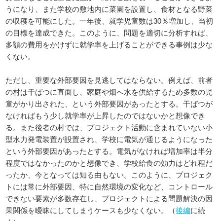
うになり、また学校の敷地内に菜園を設置し、食材となる野菜
の収穫を可能にした。一年後、就学児童数は30％増加し、当初
の目標を達成できた。このように、問題を適切に分析すれば、
多額の費用をかけずに就学率を上げることができる事例は少な
くない。
ただし、重要な外部要因を見逃してはならない。例えば、前者
の村は干ばつに直面し、家庭や畑へ水を供給するため多数の児
童がかり出された、という外部要因があったとする。干ばつが
なければもう少し就学率が上昇したのではないかと想像でき
る。また後者の村では、プロジェクト活動に含まれていない小
型水力発電装置が設置され、学校に電気が通じるようになった
という外部要因があったとする。電気がなければ増加率は半分
程度ではなかったのかと想像でき、学校給食の効力はどれ程だ
ったか、今となっては知る由もない。このように、プロジェク
トには常に外部要因、特に自然環境の変化など、コントロール
できない要素が多数存在し、プロジェクトによる問題解決の因
果関係を曖昧にしてしまうケースも少なくない。（
後編
に続