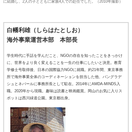
に結婚し、2人の子とともに家族4人での赴任でした。（2010年撮影）
白幡利雄（しらはたとしお）
海外事業運営本部 本部長
学生時代に手話を学んだこと、NGOの存在を知ったことをきっかけ
に、世界をより良く変えることを一生の仕事にしたいと決意。教育
学修士号取得後、日本の国際協力NGOに就職。約21年間、東京事務
所で海外事業全体のコーディネーションを担当した他、バングラデ
シュとネパールに事務所長として駐在。2014年にAMDA-MINDS入
職。2020年から現職。趣味は読書と映画鑑賞。岡山のお気に入りス
ポットは西川緑道公園。東京都出身。