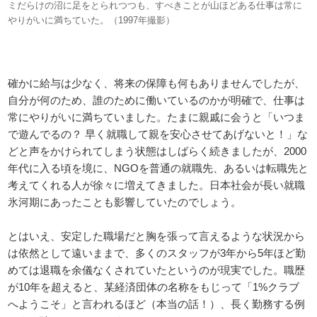
ミだらけの沼に足をとられつつも、すべきことが山ほどある仕事は常に
やりがいに満ちていた。（1997年撮影）
確かに給与は少なく、将来の保障も何もありませんでしたが、
自分が何のため、誰のために働いているのかが明確で、仕事は
常にやりがいに満ちていました。たまに親戚に会うと「いつま
で遊んでるの？ 早く就職して親を安心させてあげないと！」な
どと声をかけられてしまう状態はしばらく続きましたが、2000
年代に入る頃を境に、NGOを普通の就職先、あるいは転職先と
考えてくれる人が徐々に増えてきました。日本社会が長い就職
氷河期にあったことも影響していたのでしょう。
とはいえ、安定した職場だと胸を張って言えるような状況から
は依然として遠いままで、多くのスタッフが3年から5年ほど勤
めては退職を余儀なくされていたというのが現実でした。職歴
が10年を超えると、某経済団体の名称をもじって「1%クラブ
へようこそ」と言われるほど（本当の話！）、長く勤務する例