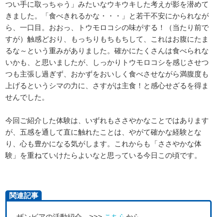
つい手に取っちゃう」みたいなウキウキした考えが影を潜めて
きました。「食べきれるかな・・・」と若干不安にかられなが
ら、一口目。おおっ、トウモロコシの味がする！（当たり前で
すが）触感どおり、もっちりもちもちして、これはお腹にたま
るな～という重みがありました。確かにたくさんは食べられな
いかも、と思いましたが、しっかりトウモロコシを感じさせつ
つも主張し過ぎず、おかずをおいしく食べさせながら満腹度も
上げるというシマの力に、さすがは主食！と感心せざるを得ま
せんでした。
今回ご紹介した体験は、いずれもささやかなことではあります
が、五感を通して直に触れたことは、やがて確かな経験とな
り、心も豊かになる気がします。これからも「ささやかな体
験」を重ねていけたらよいなと思っている今日この頃です。
関連記事
ザンビアの活動紹介 >>>
こちら
から