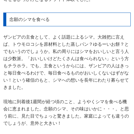
念願のシマを食べる
ザンビアの主食として、よく話題に上るシマ。大雑把に言え
ば、トウモロコシを原材料とした蒸しパン？ゆるーいお餅？と
でもいうのでしょうか。私の周りにはシマをおいしいと言う人
は少数派。「おいしいけどたくさんは食べられない」という方
もチラホラ。でも、主食というからには、ザンビアの人はきっ
と毎日食べるわけで、毎日食べるものがおいしくないはずがな
い！という確信のもと、シマへの想いを長年にわたり募らせて
きました。
現地に到着後1週間が経つ頃のこと、ようやくシマを食べる機
会に恵まれました。念願のシマ、その味はいかに・・・。と思
う前に、見た目でちょっと驚きました。家庭によっても違うの
でしょうが、意外と大きい！