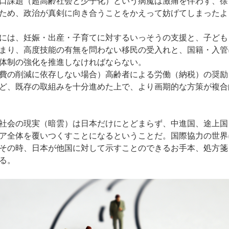
口課題（超高齢社会と少子化）という病魔は激痛を伴わず、徐
ため、政治が真剣に向き合うことをかえって妨げてしまったよ
には、妊娠・出産・子育てに対するいっそうの支援と、子ども
まり、高度技能の有無を問わない移民の受入れと、国籍・入管
体制の強化を推進しなければならない。
費の削減に依存しない場合）高齢者による労働（納税）の奨励
ど、既存の取組みを十分進めた上で、より画期的な方策が複合
社会の現実（暗雲）は日本だけにとどまらず、中進国、途上国
ア全体を覆いつくすことになるということだ。国際協力の世界
その時、日本が他国に対して示すことのできるお手本、処方箋
る。