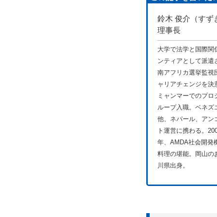
鈴木 俊介（すず
理事長
大学で法学と国際関
ンティアとして派遣
南アフリカ選挙監視
ャリアチェンジを決
ミャンマーでのプロジ
ループ入職。ベネズ
他、ネパール、アン
ト運営に携わる。200
年、AMDA社会開
料理の堪能。岡山の
川県出身。