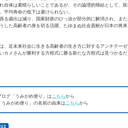
れ自体は素晴らしいことであるが、その論理的帰結として、医
、平均寿命の低下は避けられない。
係る歳出は減り、国家財政のひっ迫が部分的に解消され、また
うした高齢者の身を切る活躍、たゆまぬ社会貢献が日本の将来
は、近未来社会に生きる高齢者の生き方に対するアンチテーゼ
いカメさんが勝利する方程式に勝る新たな方程式は見つかるだ
ブログ「うみがめ便り」は
こちら
から
「うみがめ便り」の名前の由来は
こちら
から
のは