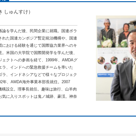
き しゅんすけ）
係論を学んだ後、民間企業に就職。国連ボラ
された国連カンボジア暫定統治機構や、国連
団における経験を通じて国際協力業界へのキ
意。米国の大学院で国際開発学を学んだ後、
ェクトへの参画を経て、1999年、AMDAグ
エラ、インドへの緊急救援チームを率いた
ゴラ、インドネシアなどで様々なプロジェク
2年、AMDA海外事業本部長就任。2007
発機構設立。理事長就任。趣味は旅行、山羊肉
お気に入りスポットは鬼ノ城跡、豪渓。神奈