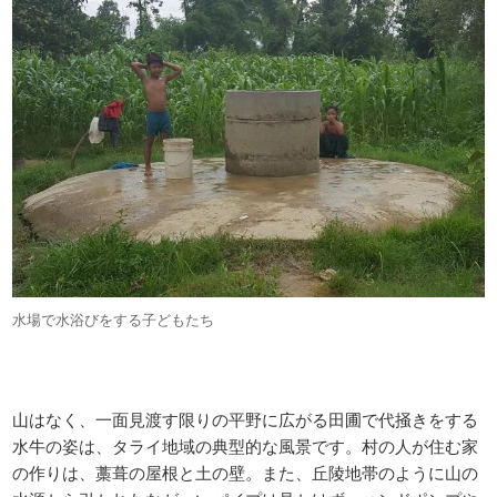
水場で水浴びをする子どもたち
山はなく、一面見渡す限りの平野に広がる田圃で代掻きをする
水牛の姿は、タライ地域の典型的な風景です。村の人が住む家
の作りは、藁葺の屋根と土の壁。また、丘陵地帯のように山の