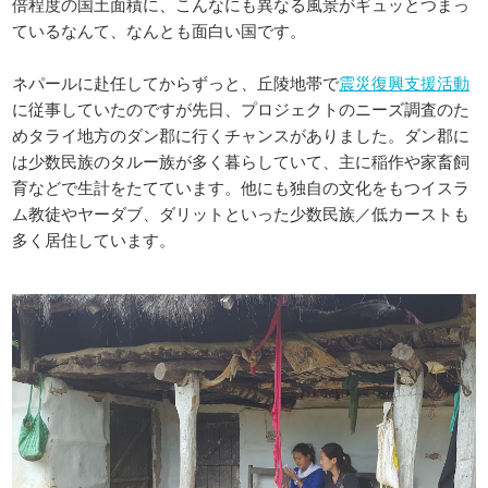
倍程度の国土面積に、こんなにも異なる風景がギュッとつまっ
ているなんて、なんとも面白い国です。
ネパールに赴任してからずっと、丘陵地帯で
震災復興支援活動
に従事していたのですが先日、プロジェクトのニーズ調査のた
めタライ地方のダン郡に行くチャンスがありました。ダン郡に
は少数民族のタルー族が多く暮らしていて、主に稲作や家畜飼
育などで生計をたてています。他にも独自の文化をもつイスラ
ム教徒やヤーダブ、ダリットといった少数民族／低カーストも
多く居住しています。