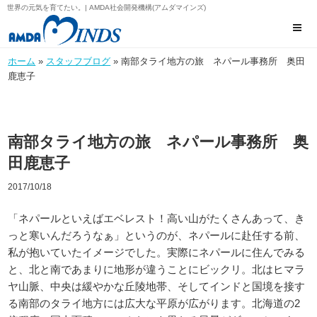
世界の元気を育てたい。| AMDA社会開発機構(アムダマインズ)
ホーム
»
スタッフブログ
» 南部タライ地方の旅 ネパール事務所 奥田
鹿恵子
南部タライ地方の旅 ネパール事務所 奥
田鹿恵子
2017/10/18
「ネパールといえばエベレスト！高い山がたくさんあって、き
っと寒いんだろうなぁ」というのが、ネパールに赴任する前、
私が抱いていたイメージでした。実際にネパールに住んでみる
と、北と南であまりに地形が違うことにビックリ。北はヒマラ
ヤ山脈、中央は緩やかな丘陵地帯、そしてインドと国境を接す
る南部のタライ地方には広大な平原が広がります。北海道の2