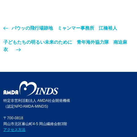
パウッの飛行場跡地 ミャンマー事務所 江橋裕人
子どもたちの明るい未来のために 青年海外協力隊 南迫麻
衣
特定非営利活動法人 AMDA社会開発機構
（認定NPO AMDA-MINDS)
〒700-0818
岡山市北区蕃山町4-5 岡山繊維会館3階
アクセス方法