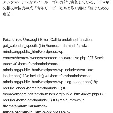
アムダマインズがネパール・ゴルカ郡で実施している、JICA草
の根技術協力事業「青年リーダーたちと取り組む『稼ぐための
農業...
Fatal error
: Uncaught Error: Call to undefined function
get_calendar_specific() in /home/amdaminds/amda-
minds.org/public_html/wordpress/wp-
content/themes/twentyseventeen-child/archive.php:227 Stack
trace: #0 /home/amdaminds/amda-
minds.org/public_html/wordpress/wp-includes/template-
loader.php(113): include() #1 /home/amdaminds/amda-
minds.org/public_html/wordpress/wp-blog-header.php(19):
require_once('/home/amdaminds...') #2
/home/amdaminds/amda-minds.org/public_html/index.php(17):
require('/home/amdaminds...') #3 {main} thrown in
/home/amdaminds/amda-
minds.org/public_html/wordpress/wp-