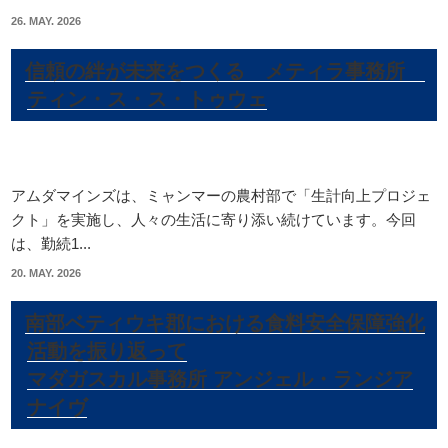
26. MAY. 2026
信頼の絆が未来をつくる メティラ事務所
ティン・ス・ス・トゥウェ
アムダマインズは、ミャンマーの農村部で「生計向上プロジェ
クト」を実施し、人々の生活に寄り添い続けています。今回
は、勤続1...
20. MAY. 2026
南部ベティウキ郡における食料安全保障強化
活動を振り返って
マダガスカル事務所 アンジェル・ランジア
ナイヴ